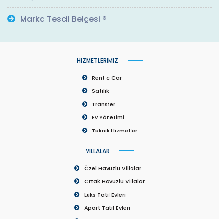
Marka Tescil Belgesi ®
HIZMETLERIMIZ
Rent a Car
Satılık
Transfer
Ev Yönetimi
Teknik Hizmetler
VILLALAR
Özel Havuzlu Villalar
Ortak Havuzlu Villalar
Lüks Tatil Evleri
Apart Tatil Evleri